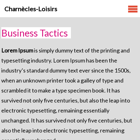
Skip
Charnècles-Loisirs
to
content
Business Tactics
Lorem Ipsum
is simply dummy text of the printing and
typesetting industry. Lorem Ipsum has been the
industry’s standard dummy text ever since the 1500s,
when an unknown printer took a galley of type and
scrambled it to make a type specimen book. It has
survived not only five centuries, but also the leap into
electronic typesetting, remaining essentially
unchanged. It has survived not only five centuries, but
also the leap into electronic typesetting, remaining