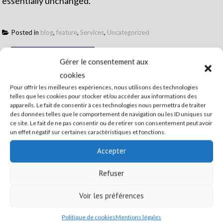
essentially unchanged.
Posted in
blog
,
feature
,
Services
,
Uncategorized
Post
Wimpie Lite THEMES
Gérer le consentement aux
navigation
cookies
Design & Development
Pour offrir les meilleures expériences, nous utilisons des technologies
telles que les cookies pour stocker et/ou accéder aux informations des
Aujourd'hui
appareils. Le fait de consentir à ces technologies nous permettra de traiter
des données telles que le comportement de navigation ou les ID uniques sur
ce site. Le fait de ne pas consentir ou de retirer son consentement peut avoir
Dimanche - Sem. 32
un effet négatif sur certaines caractéristiques et fonctions.
0
9
Août
Accepter
Amour
X
Dernier croissant
Refuser
Vous pouvez consulter le calendrier des
Voir les préférences
activités hebdomadaires avec les horaires, lieux
Politique de cookies
Mentions légales
de RV, et noms des animateurs en cliquant
ici