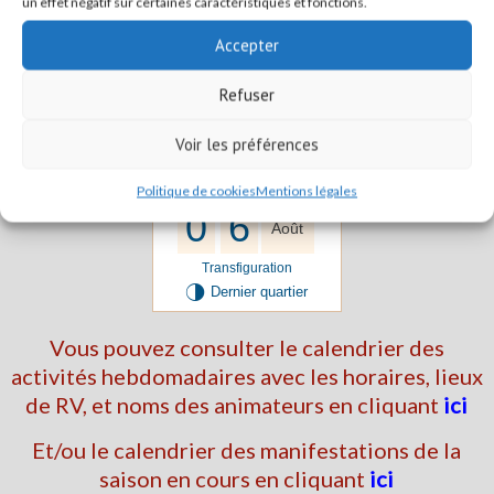
un effet négatif sur certaines caractéristiques et fonctions.
Vers la page "Randonnées 1/2 journée"
Accepter
Vers la page "Promenade"
Refuser
Voir les préférences
Aujourd'hui
Jeudi - Sem. 32
Politique de cookies
Mentions légales
0
6
Août
Transfiguration
T
Dernier quartier
Vous pouvez consulter le calendrier des
activités hebdomadaires avec les horaires, lieux
de RV, et noms des animateurs en cliquant
ici
Et/ou le calendrier des manifestations de la
saison en cours en cliquant
ici