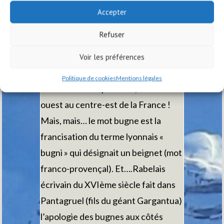
Accepter
lyonnaise ?
Refuser
La question s’est posée, car
plusieurs contrées se sont
Voir les préférences
revendiquées comme étant le foyer
Politique de cookies
Mentions légales
initial de cette spécialité, du sud-
ouest au centre-est de la France !
Mais, mais… le mot bugne est la
francisation du terme lyonnais «
bugni » qui désignait un beignet (mot
franco-provençal). Et….Rabelais
écrivain du XVIème siècle fait dans
Pantagruel (fils du géant Gargantua)
l’apologie des bugnes aux côtés