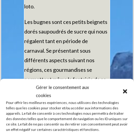
loto.
Les bugnes sont ces petits beignets
dorés saupoudrés de sucre qui nous
régalent tant en période de
carnaval. Se présentant sous
différents aspects suivant nos
régions, ces gourmandises se
permettent même la fantaisie de se
Gérer le consentement aux
faire appeler : bugnes, oreillettes,
cookies
bougnettes, merveilles,
Pour offrir les meilleures expériences, nous utilisons des technologies
croquignoles…même crottes d’âne
telles que les cookies pour stocker et/ou accéder aux informations des
appareils. Le fait de consentir à ces technologies nous permettra de traiter
en Picardie, allez savoir pourquoi !!
des données telles que le comportement de navigation ou les ID uniques sur
ce site. Le fait de ne pas consentir ou de retirer son consentement peut avoir
un effet négatif sur certaines caractéristiques et fonctions.
Mais les bugnes sont-elles d’origine