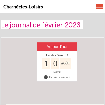
Skip
Charnècles-Loisirs
to
content
Le journal de février 2023
Aujourd'hui
Lundi - Sem. 33
1
0
AOÛT
Laurent
Dernier croissant
Y