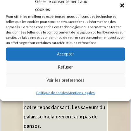
Gérer le consentement aux
C’est ainsi que petit à petit la bugne
cookies
Pour offrir les meilleures expériences, nous utilisons des technologies
s’est inscrite dans une tradition de
telles que les cookies pour stocker et/ou accéder aux informations des
cette région, à plusieurs reprises.
appareils. Le fait de consentir à ces technologies nous permettra de traiter
des données telles que le comportement de navigation ou les ID uniques sur
ce site. Le fait de ne pas consentir ou de retirer son consentement peut avoir
un effet négatif sur certaines caractéristiques et fonctions.
Accepter
Repas dansant"
Refuser
Dès aujourd’hui
retenez le
Voir les préférences
dimanche 26
Politique de cookies
Mentions légales
mars, date de
notre repas dansant. Les saveurs du
palais se mélangeront aux pas de
danses.