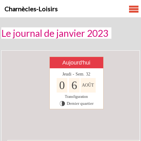
Skip
Charnècles-Loisirs
to
content
Le journal de janvier 2023
Aujourd'hui
Jeudi - Sem. 32
0
6
AOÛT
Transfiguration
Dernier quartier
U