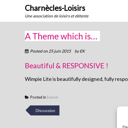
Skip
Charnècles-Loisirs
to
Une association de loisirs et détente
content
A Theme which is…
Posted on
25 juin 2015
by
EK
Beautiful & RESPONSIVE !
Wimpie Lite is beautifully designed, fully res
Posted in
banner
Post
Discussion
navigation
Pou