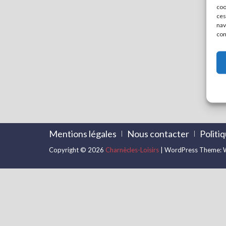
coo
ces
nav
con
Mentions légales
Nous contacter
Politi
Copyright © 2026
Charnècles-Loisirs
| WordPress Theme: W