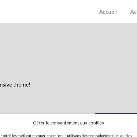
Accueil
Ac
ponsive theme!
We have bundle of
Gérer le consentement aux cookies
r offrir les meilleures expériences, nous utilisons des technologies telles que les