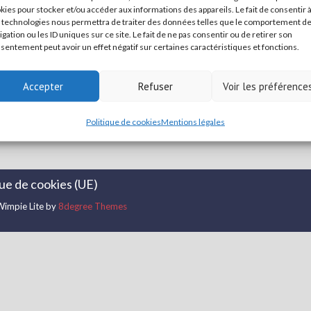
kies pour stocker et/ou accéder aux informations des appareils. Le fait de consentir 
 technologies nous permettra de traiter des données telles que le comportement d
igation ou les ID uniques sur ce site. Le fait de ne pas consentir ou de retirer son
sentement peut avoir un effet négatif sur certaines caractéristiques et fonctions.
Accepter
Refuser
Voir les préférence
Politique de cookies
Mentions légales
que de cookies (UE)
impie Lite by
8degree Themes