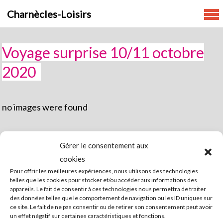
Skip
Charnècles-Loisirs
to
content
Voyage surprise 10/11 octobre
2020
no images were found
Gérer le consentement aux
cookies
Mentions légales
Nous contacter
Politique de
Pour offrir les meilleures expériences, nous utilisons des technologies
cookies (UE)
telles que les cookies pour stocker et/ou accéder aux informations des
appareils. Le fait de consentir à ces technologies nous permettra de traiter
Copyright © 2026
Charnècles-Loisirs
| WordPress Theme: Wimpie
des données telles que le comportement de navigation ou les ID uniques sur
ce site. Le fait de ne pas consentir ou de retirer son consentement peut avoir
Lite by
8degree Themes
un effet négatif sur certaines caractéristiques et fonctions.