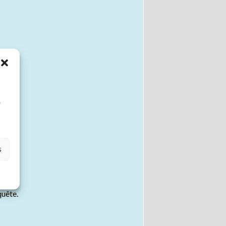
à
e
s
s
quête.