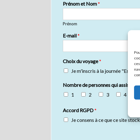
Prénom et Nom
*
Prénom
E-mail
*
Pou
coo
Choix du voyage
*
ces
nav
Je m'inscris à la journée "Escap
con
Nombre de personnes qui assistera
1
2
3
4
Accord RGPD
*
Je consens à ce que ce site stoc