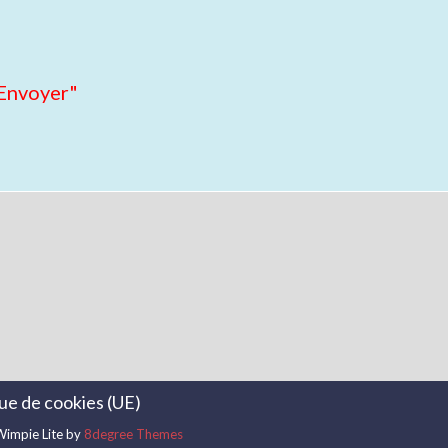
"Envoyer"
que de cookies (UE)
impie Lite by
8degree Themes