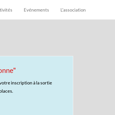
tivités
Evénements
L’association
onne"
tre inscription à la sortie
places.