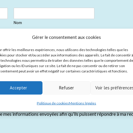
Nom
Gérer le consentement aux cookies
r offrir les meilleures expériences, nous utilisons des technologies telles que les
kies pour stocker et/ou accéder aux informations des appareils. Le fait de consentir 
 technologies nous permettra de traiter des données telles que le comportement d
igation ou les ID uniques sur ce site. Le fait de ne pas consentir ou de retirer son
ade en Bresse Bourguignonne" - Louhans et son marché aux volaille
sentement peut avoir un effet négatif sur certaines caractéristiques et fonctions.
ient
*
Accepter
Refuser
Voir les préférence
Politique de cookies
Mentions légales
ke mes informations envoyées afin qu’ils puissent répondre à ma re