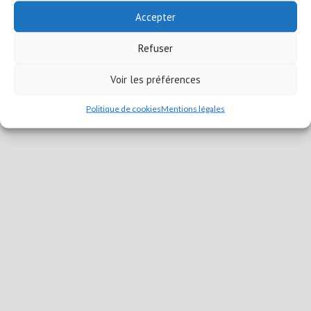
Accepter
Copyright © 2026
Charnècles-Loisirs
| WordPress Theme: Wimpie
Lite by
8degree Themes
Refuser
Voir les préférences
Politique de cookies
Mentions légales