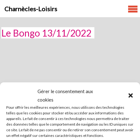
Skip
Charnècles-Loisirs
to
content
Le Bongo 13/11/2022
Gérer le consentement aux
cookies
Pour offrir les meilleures expériences, nous utilisons des technologies
telles que les cookies pour stocker et/ou accéder aux informations des
appareils. Le fait de consentir à ces technologies nous permettra de traiter
des données telles que le comportement de navigation ou les ID uniques sur
Mentions légales
Nous contacter
Politique de
ce site. Le fait de ne pas consentir ou de retirer son consentement peut avoir
cookies (UE)
un effet négatif sur certaines caractéristiques et fonctions.