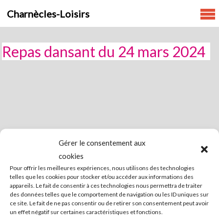
Skip
Charnècles-Loisirs
to
content
Repas dansant du 24 mars 2024
Gérer le consentement aux
cookies
Pour offrir les meilleures expériences, nous utilisons des technologies
telles que les cookies pour stocker et/ou accéder aux informations des
appareils. Le fait de consentir à ces technologies nous permettra de traiter
des données telles que le comportement de navigation ou les ID uniques sur
ce site. Le fait de ne pas consentir ou de retirer son consentement peut avoir
un effet négatif sur certaines caractéristiques et fonctions.