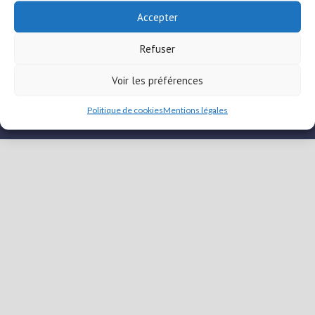
Accepter
Mentions légales
Nous contacter
Politique de
Refuser
cookies (UE)
Voir les préférences
Copyright © 2026
Charnècles-Loisirs
| WordPress Theme: Wimpie
Lite by
8degree Themes
Politique de cookies
Mentions légales